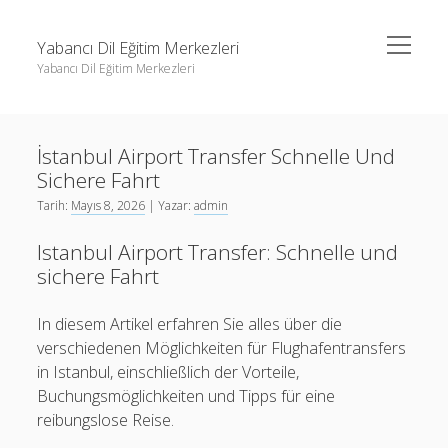
menüyü
Yabancı Dil Eğitim Merkezleri
aç
Yabancı Dil Eğitim Merkezleri
Yan
Ara
Menü
Instagram Gizli Profil Görme
Ara
İstanbul Airport Transfer Schnelle Und
Liste
Sichere Fahrt
Sayfa Listesi
Instagram Gizli Profil Görme
Tarih:
Mayıs 8, 2026
| Yazar:
admin
Shorts Abone Arttırma Ücretsiz
Liste
Istanbul Airport Transfer: Schnelle und
Threads Beğeni Çoğaltma Bedava
Sayfa Listesi
sichere Fahrt
Shorts Abone Arttırma Ücretsiz
In diesem Artikel erfahren Sie alles über die
Threads Beğeni Çoğaltma Bedava
verschiedenen Möglichkeiten für Flughafentransfers
in Istanbul, einschließlich der Vorteile,
Buchungsmöglichkeiten und Tipps für eine
reibungslose Reise.