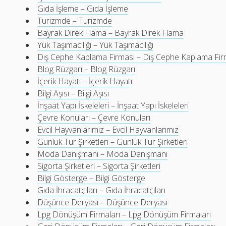
Gıda İşleme – Gıda İşleme
Turizmde – Turizmde
Bayrak Direk Flama – Bayrak Direk Flama
Yük Taşımacılığı – Yük Taşımacılığı
Dış Cephe Kaplama Firması – Dış Cephe Kaplama Fir
Blog Rüzgarı – Blog Rüzgarı
İçerik Hayatı – İçerik Hayatı
Bilgi Aşısı – Bilgi Aşısı
İnşaat Yapı İskeleleri – İnşaat Yapı İskeleleri
Çevre Konuları – Çevre Konuları
Evcil Hayvanlarımız – Evcil Hayvanlarımız
Günlük Tur Şirketleri – Günlük Tur Şirketleri
Moda Danışmanı – Moda Danışmanı
Sigorta Şirketleri – Sigorta Şirketleri
Bilgi Gösterge – Bilgi Gösterge
Gıda İhracatçıları – Gıda İhracatçıları
Düşünce Deryası – Düşünce Deryası
Lpg Dönüşüm Firmaları – Lpg Dönüşüm Firmaları