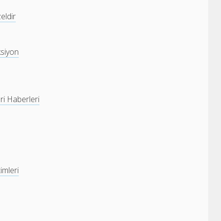
eldir
ksiyon
eri Haberleri
timleri