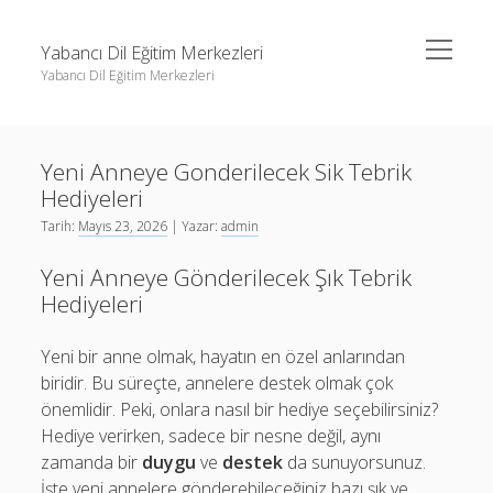
menüyü
Yabancı Dil Eğitim Merkezleri
aç
Yabancı Dil Eğitim Merkezleri
Yan
Ara
Menü
Instagram Gizli Profil Görme
Ara
Yeni Anneye Gonderilecek Sik Tebrik
Liste
Hediyeleri
Sayfa Listesi
Instagram Gizli Profil Görme
Tarih:
Mayıs 23, 2026
| Yazar:
admin
Shorts Abone Arttırma Ücretsiz
Liste
Yeni Anneye Gönderilecek Şık Tebrik
Threads Beğeni Çoğaltma Bedava
Sayfa Listesi
Hediyeleri
Shorts Abone Arttırma Ücretsiz
Yeni bir anne olmak, hayatın en özel anlarından
Threads Beğeni Çoğaltma Bedava
biridir. Bu süreçte, annelere destek olmak çok
önemlidir. Peki, onlara nasıl bir hediye seçebilirsiniz?
Hediye verirken, sadece bir nesne değil, aynı
zamanda bir
duygu
ve
destek
da sunuyorsunuz.
İşte yeni annelere gönderebileceğiniz bazı şık ve