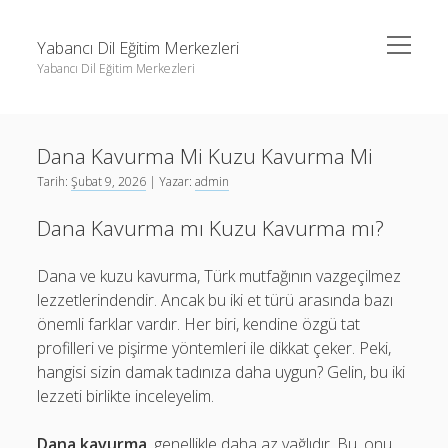
menüyü
Yabancı Dil Eğitim Merkezleri
aç
Yabancı Dil Eğitim Merkezleri
Yan
Ara
Menü
Instagram Gizli Profil Görme
Ara
Dana Kavurma Mi Kuzu Kavurma Mi
Liste
Tarih:
Şubat 9, 2026
| Yazar:
admin
Sayfa Listesi
Instagram Gizli Profil Görme
Dana Kavurma mı Kuzu Kavurma mı?
Shorts Abone Arttırma Ücretsiz
Liste
Threads Beğeni Çoğaltma Bedava
Sayfa Listesi
Dana ve kuzu kavurma, Türk mutfağının vazgeçilmez
lezzetlerindendir. Ancak bu iki et türü arasında bazı
Shorts Abone Arttırma Ücretsiz
önemli farklar vardır. Her biri, kendine özgü tat
Threads Beğeni Çoğaltma Bedava
profilleri ve pişirme yöntemleri ile dikkat çeker. Peki,
hangisi sizin damak tadınıza daha uygun? Gelin, bu iki
lezzeti birlikte inceleyelim.
Dana kavurma
, genellikle daha az yağlıdır. Bu, onu