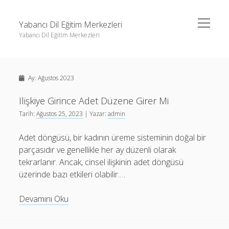
menüyü
Yabancı Dil Eğitim Merkezleri
aç
Yabancı Dil Eğitim Merkezleri
Yan
Ara
Menü
Instagram Gizli Profil Görme
Ara
Ay:
Ağustos 2023
Liste
Sayfa Listesi
Ilişkiye Girince Adet Düzene Girer Mi
Instagram Gizli Profil Görme
Tarih:
Ağustos 25, 2023
| Yazar:
admin
Shorts Abone Arttırma Ücretsiz
Liste
Threads Beğeni Çoğaltma Bedava
Adet döngüsü, bir kadının üreme sisteminin doğal bir
Sayfa Listesi
parçasıdır ve genellikle her ay düzenli olarak
Shorts Abone Arttırma Ücretsiz
tekrarlanır. Ancak, cinsel ilişkinin adet döngüsü
Threads Beğeni Çoğaltma Bedava
üzerinde bazı etkileri olabilir.…
Ilişkiye
Devamını Oku
Girince
Adet