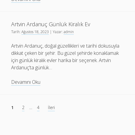
Çeltikçi
Paketleme
İş
Artvin Ardanuç Günlük Kiralık Ev
İlanları
Tarih:
Ağustos 18, 2023
| Yazar:
admin
Artvin Ardanuç, doğal güzellikleri ve tarihi dokusuyla
dikkat çeken bir şehir. Bu güzel şehirde konaklamak
için günlük kiralık evler harika bir seçenek. Artvin
Ardanuç’ta günlük…
Artvin
Devamını Oku
Ardanuç
Günlük
Kiralık
Yazı
1
2
…
4
İleri
Ev
sayfalaması