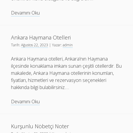
Rüyada
Devamını Oku
Ters
Ilişkiye
Girmek
Ankara Haymana Otelleri
Diyanet
Tarih:
Ağustos 22, 2023
| Yazar:
admin
Ankara Haymana otelleri, Ankara’nın Haymana
ilçesinde konaklama imkanı sunan çeşitli otellerdir. Bu
makalede, Ankara Haymana otellerinin konumları,
fiyatları, hizmetleri ve rezervasyon seçenekleri
hakkında bilgi bulabilirsiniz.…
Ankara
Devamını Oku
Haymana
Otelleri
Kurşunlu Nöbetçi Noter