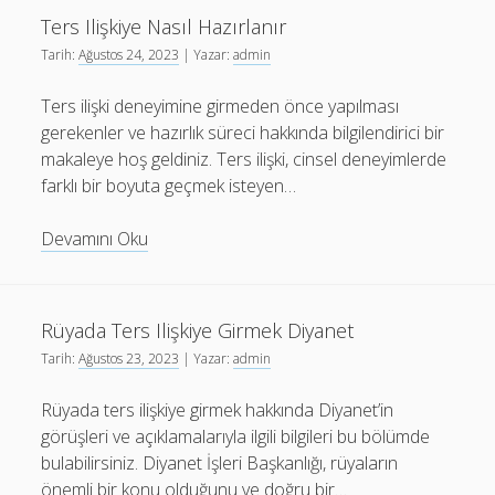
Düzene
Ters Ilişkiye Nasıl Hazırlanır
Girer
Tarih:
Ağustos 24, 2023
| Yazar:
admin
Mi
Ters ilişki deneyimine girmeden önce yapılması
gerekenler ve hazırlık süreci hakkında bilgilendirici bir
makaleye hoş geldiniz. Ters ilişki, cinsel deneyimlerde
farklı bir boyuta geçmek isteyen…
Ters
Devamını Oku
Ilişkiye
Nasıl
Hazırlanır
Rüyada Ters Ilişkiye Girmek Diyanet
Tarih:
Ağustos 23, 2023
| Yazar:
admin
Rüyada ters ilişkiye girmek hakkında Diyanet’in
görüşleri ve açıklamalarıyla ilgili bilgileri bu bölümde
bulabilirsiniz. Diyanet İşleri Başkanlığı, rüyaların
önemli bir konu olduğunu ve doğru bir…