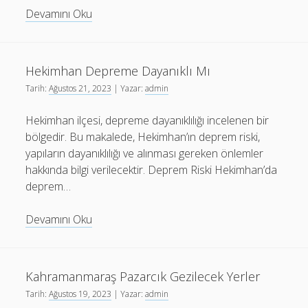
Kocaeli
Devamını Oku
Derince
Paketleme
İş
Hekimhan Depreme Dayanıklı Mı
İlanları
Tarih:
Ağustos 21, 2023
| Yazar:
admin
Hekimhan ilçesi, depreme dayanıklılığı incelenen bir
bölgedir. Bu makalede, Hekimhan’ın deprem riski,
yapıların dayanıklılığı ve alınması gereken önlemler
hakkında bilgi verilecektir. Deprem Riski Hekimhan’da
deprem…
Hekimhan
Devamını Oku
Depreme
Dayanıklı
Mı
Kahramanmaraş Pazarcık Gezilecek Yerler
Tarih:
Ağustos 19, 2023
| Yazar:
admin