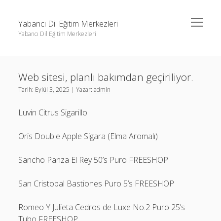
menüyü
Yabancı Dil Eğitim Merkezleri
aç
Yabancı Dil Eğitim Merkezleri
Yan
Ara
Menü
Instagram Gizli Profil Görme
Ara
Web sitesi, planlı bakımdan geçiriliyor.
Liste
Tarih:
Eylül 3, 2025
| Yazar:
admin
Sayfa Listesi
Instagram Gizli Profil Görme
Luvin Citrus Sigarillo
Shorts Abone Arttırma Ücretsiz
Liste
Threads Beğeni Çoğaltma Bedava
Sayfa Listesi
Oris Double Apple Sigara (Elma Aromalı)
Shorts Abone Arttırma Ücretsiz
Sancho Panza El Rey 50’s Puro FREESHOP
Threads Beğeni Çoğaltma Bedava
San Cristobal Bastiones Puro 5’s FREESHOP
Romeo Y Julieta Cedros de Luxe No.2 Puro 25’s
Tubo FREESHOP