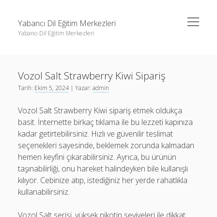
menüyü
Yabancı Dil Eğitim Merkezleri
aç
Yabancı Dil Eğitim Merkezleri
Yan
Ara
Menü
Instagram Gizli Profil Görme
Ara
Vozol Salt Strawberry Kiwi Sipariş
Liste
Tarih:
Ekim 5, 2024
| Yazar:
admin
Sayfa Listesi
Instagram Gizli Profil Görme
Vozol Salt Strawberry Kiwi sipariş etmek oldukça
Shorts Abone Arttırma Ücretsiz
Liste
basit. İnternette birkaç tıklama ile bu lezzeti kapınıza
Threads Beğeni Çoğaltma Bedava
Sayfa Listesi
kadar getirtebilirsiniz. Hızlı ve güvenilir teslimat
seçenekleri sayesinde, beklemek zorunda kalmadan
Shorts Abone Arttırma Ücretsiz
hemen keyfini çıkarabilirsiniz. Ayrıca, bu ürünün
Threads Beğeni Çoğaltma Bedava
taşınabilirliği, onu hareket halindeyken bile kullanışlı
kılıyor. Cebinize atıp, istediğiniz her yerde rahatlıkla
kullanabilirsiniz.
Vozol Salt serisi, yüksek nikotin seviyeleri ile dikkat