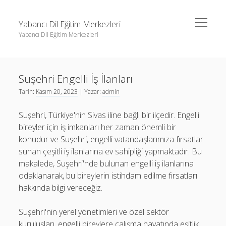
menüyü
Yabancı Dil Eğitim Merkezleri
aç
Yabancı Dil Eğitim Merkezleri
Yan
Ara
Menü
Instagram Gizli Profil Görme
Ara
Suşehri Engelli İş İlanları
Liste
Tarih:
Kasım 20, 2023
| Yazar:
admin
Sayfa Listesi
Instagram Gizli Profil Görme
Suşehri, Türkiye'nin Sivas iline bağlı bir ilçedir. Engelli
Shorts Abone Arttırma Ücretsiz
Liste
bireyler için iş imkanları her zaman önemli bir
Threads Beğeni Çoğaltma Bedava
Sayfa Listesi
konudur ve Suşehri, engelli vatandaşlarımıza fırsatlar
sunan çeşitli iş ilanlarına ev sahipliği yapmaktadır. Bu
Shorts Abone Arttırma Ücretsiz
makalede, Suşehri'nde bulunan engelli iş ilanlarına
Threads Beğeni Çoğaltma Bedava
odaklanarak, bu bireylerin istihdam edilme fırsatları
hakkında bilgi vereceğiz.
Suşehri'nin yerel yönetimleri ve özel sektör
kuruluşları, engelli bireylere çalışma hayatında eşitlik