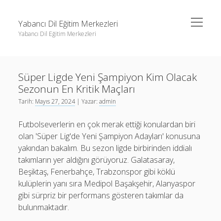
menüyü
Yabancı Dil Eğitim Merkezleri
aç
Yabancı Dil Eğitim Merkezleri
Yan
Ara
Menü
Instagram Gizli Profil Görme
Ara
Süper Ligde Yeni Şampiyon Kim Olacak
Liste
Sezonun En Kritik Maçları
Sayfa Listesi
Instagram Gizli Profil Görme
Tarih:
Mayıs 27, 2024
| Yazar:
admin
Shorts Abone Arttırma Ücretsiz
Liste
Futbolseverlerin en çok merak ettiği konulardan biri
Threads Beğeni Çoğaltma Bedava
Sayfa Listesi
olan 'Süper Lig'de Yeni Şampiyon Adayları' konusuna
yakından bakalım. Bu sezon ligde birbirinden iddialı
Shorts Abone Arttırma Ücretsiz
takımların yer aldığını görüyoruz. Galatasaray,
Threads Beğeni Çoğaltma Bedava
Beşiktaş, Fenerbahçe, Trabzonspor gibi köklü
kulüplerin yanı sıra Medipol Başakşehir, Alanyaspor
gibi sürpriz bir performans gösteren takımlar da
bulunmaktadır.