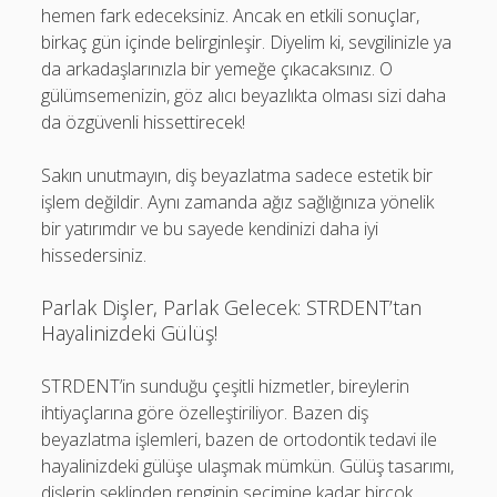
hemen fark edeceksiniz. Ancak en etkili sonuçlar,
birkaç gün içinde belirginleşir. Diyelim ki, sevgilinizle ya
da arkadaşlarınızla bir yemeğe çıkacaksınız. O
gülümsemenizin, göz alıcı beyazlıkta olması sizi daha
da özgüvenli hissettirecek!
Sakın unutmayın, diş beyazlatma sadece estetik bir
işlem değildir. Aynı zamanda ağız sağlığınıza yönelik
bir yatırımdır ve bu sayede kendinizi daha iyi
hissedersiniz.
Parlak Dişler, Parlak Gelecek: STRDENT’tan
Hayalinizdeki Gülüş!
STRDENT’in sunduğu çeşitli hizmetler, bireylerin
ihtiyaçlarına göre özelleştiriliyor. Bazen diş
beyazlatma işlemleri, bazen de ortodontik tedavi ile
hayalinizdeki gülüşe ulaşmak mümkün. Gülüş tasarımı,
dişlerin şeklinden renginin seçimine kadar birçok