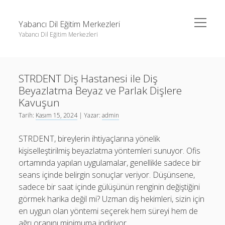
menüyü
Yabancı Dil Eğitim Merkezleri
aç
Yabancı Dil Eğitim Merkezleri
Yan
Ara
Menü
Instagram Gizli Profil Görme
Ara
STRDENT Diş Hastanesi ile Diş
Liste
Beyazlatma Beyaz ve Parlak Dişlere
Sayfa Listesi
Instagram Gizli Profil Görme
Kavuşun
Shorts Abone Arttırma Ücretsiz
Tarih:
Kasım 15, 2024
| Yazar:
admin
Liste
Threads Beğeni Çoğaltma Bedava
Sayfa Listesi
STRDENT, bireylerin ihtiyaçlarına yönelik
kişiselleştirilmiş beyazlatma yöntemleri sunuyor. Ofis
Shorts Abone Arttırma Ücretsiz
ortamında yapılan uygulamalar, genellikle sadece bir
Threads Beğeni Çoğaltma Bedava
seans içinde belirgin sonuçlar veriyor. Düşünsene,
sadece bir saat içinde gülüşünün renginin değiştiğini
görmek harika değil mi? Uzman diş hekimleri, sizin için
en uygun olan yöntemi seçerek hem süreyi hem de
ağrı oranını minimuma indiriyor.