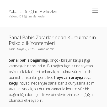
menüyü
Yabancı Dil Eğitim Merkezleri
aç
Yabancı Dil Eğitim Merkezleri
Yan
Ara
Menü
Instagram Gizli Profil Görme
Ara
Sanal Bahis Zararlarından Kurtulmanın
Liste
Psikolojik Yöntemleri
Sayfa Listesi
Instagram Gizli Profil Görme
Tarih:
Mayıs 7, 2025
| Yazar:
admin
Shorts Abone Arttırma Ücretsiz
Liste
Sanal bahis bağımlılığı
, birçok bireyin karşılaştığı
Threads Beğeni Çoğaltma Bedava
Sayfa Listesi
karmaşık bir sorundur. Bu bağımlılığın altında yatan
psikolojik faktörleri anlamak, kurtulma sürecinin ilk
Shorts Abone Arttırma Ücretsiz
adımıdır. İnsanlar genellikle
heyecan arayışı
veya
Threads Beğeni Çoğaltma Bedava
kaçış
ihtiyacı nedeniyle sanal bahis dünyasına adım
atarlar. Ancak, bu durum zamanla kontrolsüz bir
bağımlılığa dönüşebilir ve bireylerin zihinsel sağlığını
olumsuz etkileyebilir.