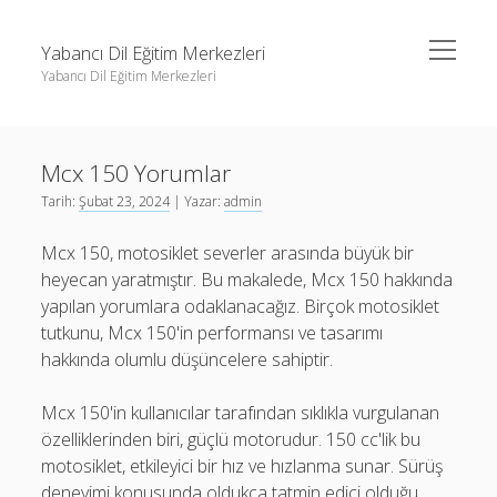
menüyü
Yabancı Dil Eğitim Merkezleri
aç
Yabancı Dil Eğitim Merkezleri
Yan
Ara
Menü
Instagram Gizli Profil Görme
Ara
Mcx 150 Yorumlar
Liste
Tarih:
Şubat 23, 2024
| Yazar:
admin
Sayfa Listesi
Instagram Gizli Profil Görme
Mcx 150, motosiklet severler arasında büyük bir
Shorts Abone Arttırma Ücretsiz
Liste
heyecan yaratmıştır. Bu makalede, Mcx 150 hakkında
Threads Beğeni Çoğaltma Bedava
Sayfa Listesi
yapılan yorumlara odaklanacağız. Birçok motosiklet
tutkunu, Mcx 150'in performansı ve tasarımı
Shorts Abone Arttırma Ücretsiz
hakkında olumlu düşüncelere sahiptir.
Threads Beğeni Çoğaltma Bedava
Mcx 150'in kullanıcılar tarafından sıklıkla vurgulanan
özelliklerinden biri, güçlü motorudur. 150 cc'lik bu
motosiklet, etkileyici bir hız ve hızlanma sunar. Sürüş
deneyimi konusunda oldukça tatmin edici olduğu