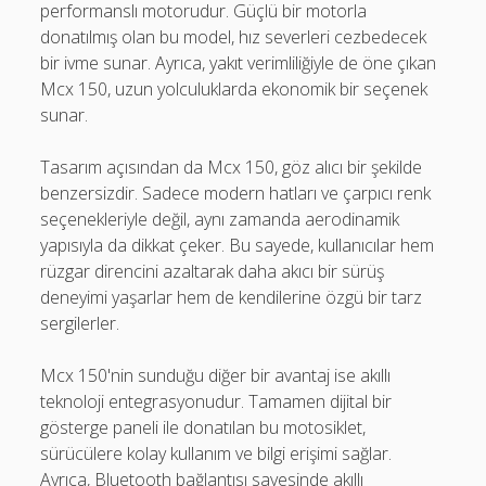
performanslı motorudur. Güçlü bir motorla
donatılmış olan bu model, hız severleri cezbedecek
bir ivme sunar. Ayrıca, yakıt verimliliğiyle de öne çıkan
Mcx 150, uzun yolculuklarda ekonomik bir seçenek
sunar.
Tasarım açısından da Mcx 150, göz alıcı bir şekilde
benzersizdir. Sadece modern hatları ve çarpıcı renk
seçenekleriyle değil, aynı zamanda aerodinamik
yapısıyla da dikkat çeker. Bu sayede, kullanıcılar hem
rüzgar direncini azaltarak daha akıcı bir sürüş
deneyimi yaşarlar hem de kendilerine özgü bir tarz
sergilerler.
Mcx 150'nin sunduğu diğer bir avantaj ise akıllı
teknoloji entegrasyonudur. Tamamen dijital bir
gösterge paneli ile donatılan bu motosiklet,
sürücülere kolay kullanım ve bilgi erişimi sağlar.
Ayrıca, Bluetooth bağlantısı sayesinde akıllı