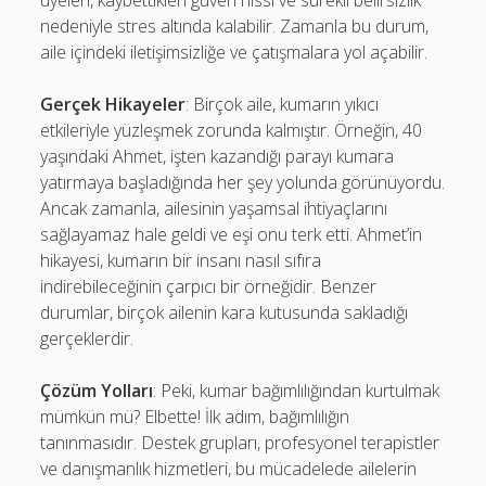
üyeleri, kaybettikleri güven hissi ve sürekli belirsizlik
nedeniyle stres altında kalabilir. Zamanla bu durum,
aile içindeki iletişimsizliğe ve çatışmalara yol açabilir.
Gerçek Hikayeler
: Birçok aile, kumarın yıkıcı
etkileriyle yüzleşmek zorunda kalmıştır. Örneğin, 40
yaşındaki Ahmet, işten kazandığı parayı kumara
yatırmaya başladığında her şey yolunda görünüyordu.
Ancak zamanla, ailesinin yaşamsal ihtiyaçlarını
sağlayamaz hale geldi ve eşi onu terk etti. Ahmet’in
hikayesi, kumarın bir insanı nasıl sıfıra
indirebileceğinin çarpıcı bir örneğidir. Benzer
durumlar, birçok ailenin kara kutusunda sakladığı
gerçeklerdir.
Çözüm Yolları
: Peki, kumar bağımlılığından kurtulmak
mümkün mü? Elbette! İlk adım, bağımlılığın
tanınmasıdır. Destek grupları, profesyonel terapistler
ve danışmanlık hizmetleri, bu mücadelede ailelerin