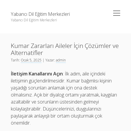
menüyü
Yabancı Dil Eğitim Merkezleri
aç
Yabancı Dil Eğitim Merkezleri
Yan
Ara
Menü
Instagram Gizli Profil Görme
Ara
Kumar Zararları Aileler İçin Çözümler ve
Liste
Alternatifler
Sayfa Listesi
Instagram Gizli Profil Görme
Tarih:
Ocak 5, 2025
| Yazar:
admin
Shorts Abone Arttırma Ücretsiz
Liste
İletişim Kanallarını Açın
: İlk adım, aile içindeki
Threads Beğeni Çoğaltma Bedava
Sayfa Listesi
iletişimin güçlendirilmesidir. Kumar bağımlısı kişinin
yaşadığı sorunları anlamak için ona destek
Shorts Abone Arttırma Ücretsiz
olmalısınız. Açık bir diyalog ortamı yaratmak, kaygıları
Threads Beğeni Çoğaltma Bedava
azaltabilir ve sorunların üstesinden gelmeyi
kolaylaştırabilir. Düşüncelerinizi, duygularınızı
paylaşarak anlayışlı bir ortam oluşturmak çok
önemlidir.