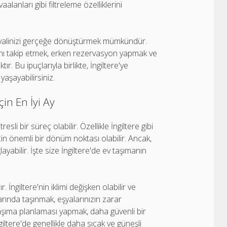
lanları gibi filtreleme özelliklerini
a hayalinizi gerçeğe dönüştürmek mümkündür.
ını takip etmek, erken rezervasyon yapmak ve
. Bu ipuçlarıyla birlikte, İngiltere'ye
yaşayabilirsiniz.
çin En İyi Ay
li bir süreç olabilir. Özellikle İngiltere gibi
çin önemli bir dönüm noktası olabilir. Ancak,
abilir. İşte size İngiltere'de ev taşımanın
 İngiltere'nin iklimi değişken olabilir ve
larında taşınmak, eşyalarınızın zarar
aşıma planlaması yapmak, daha güvenli bir
ltere'de genellikle daha sıcak ve güneşli