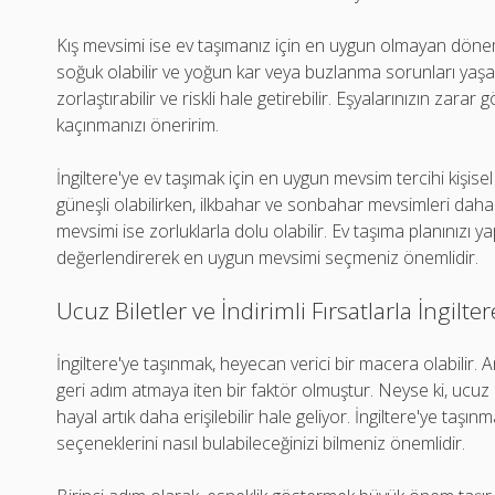
Kış mevsimi ise ev taşımanız için en uygun olmayan dönem o
soğuk olabilir ve yoğun kar veya buzlanma sorunları yaşa
zorlaştırabilir ve riskli hale getirebilir. Eşyalarınızın zar
kaçınmanızı öneririm.
İngiltere'ye ev taşımak için en uygun mevsim tercihi kişisel 
güneşli olabilirken, ilkbahar ve sonbahar mevsimleri daha ı
mevsimi ise zorluklarla dolu olabilir. Ev taşıma planınızı
değerlendirerek en uygun mevsimi seçmeniz önemlidir.
Ucuz Biletler ve İndirimli Fırsatlarla İngilte
İngiltere'ye taşınmak, heyecan verici bir macera olabilir. A
geri adım atmaya iten bir faktör olmuştur. Neyse ki, ucuz bi
hayal artık daha erişilebilir hale geliyor. İngiltere'ye taş
seçeneklerini nasıl bulabileceğinizi bilmeniz önemlidir.