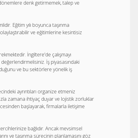
bu dönemlere denk getirmemek, talep ve
idir. Eğitim yılı boyunca taşınma
aylaştırabilir ve eğitimlerine kesintisiz
kmektedir. İngiltere'de çalışmayı
 değerlendirmelisiniz. İş piyasasındaki
lduğunu ve bu sektörlere yönelik iş
ndeki ayrıntıları organize etmeniz
zla zamana ihtiyaç duyar ve lojistik zorluklar
cesinden başlayarak, firmalarla iletişime
 tercihlerinize bağlıdır. Ancak mevsimsel
larını ve taşınma sürecinin planlamasını göz