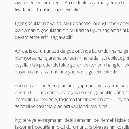
ziyaret edilen bir ülkedir. Bu nedenle taşınma işlemini 
fiyatların artmasını engelleyebilir.
Eğer çocuklarınız varsa, okul dönemlerini düşünmek öneml
planlamanız, çocuklarınızın okullarına uyum sağlamasını kol
devam etmelerini sağlayabilir.
Ayrıca, iş durumunuzu da göz önünde bulundurmanız gere
planlıyorsanız, iş arama sürecinin ne kadar sürebileceğini
koşulları takip ederek, talep gören sektörlerin hangileri o
başvurularınızı zamanında yapmanız gerekmektedir.
Son olarak, önceden planlama yapmanız ve taşınma süreci
önemlidir. Uluslararası ev taşıma süreci genellikle daha fa
içerebilir. Bu nedenle, taşınma tarihinden en az 2-3 ay ön
geçmeli ve taşınma planınızı yapılandırmalısınız.
İngiltere'ye ev taşımanın ideal zamanını belirlemek kişisel
faktörleri, çocukların okul durumunu, iş piyasasının koşul