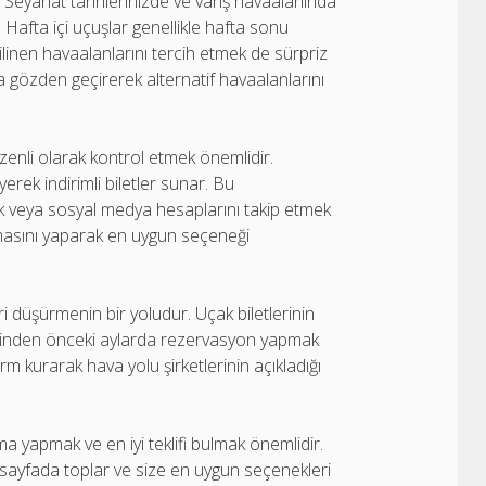
 Seyahat tarihlerinizde ve varış havaalanında
 Hafta içi uçuşlar genellikle hafta sonu
linen havaalanlarını tercih etmek de sürpriz
 da gözden geçirerek alternatif havaalanlarını
düzenli olarak kontrol etmek önemlidir.
ek indirimli biletler sunar. Bu
 veya sosyal medya hesaplarını takip etmek
ştırmasını yaparak en uygun seçeneği
düşürmenin bir yoludur. Uçak biletlerinin
rihinden önceki aylarda rezervasyon yapmak
rm kurarak hava yolu şirketlerinin açıkladığı
a yapmak ve en iyi teklifi bulmak önemlidir.
ir sayfada toplar ve size en uygun seçenekleri