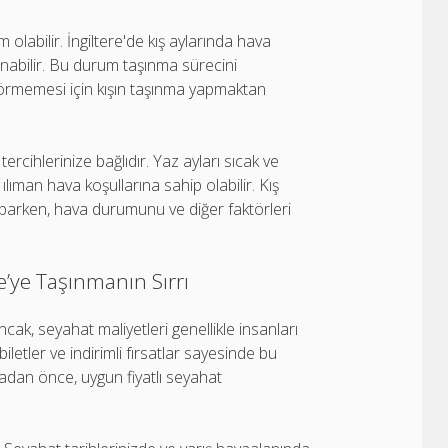
labilir. İngiltere'de kış aylarında hava
nabilir. Bu durum taşınma sürecini
ar görmemesi için kışın taşınma yapmaktan
tercihlerinize bağlıdır. Yaz ayları sıcak ve
lıman hava koşullarına sahip olabilir. Kış
 yaparken, hava durumunu ve diğer faktörleri
re’ye Taşınmanın Sırrı
ncak, seyahat maliyetleri genellikle insanları
letler ve indirimli fırsatlar sayesinde bu
ınmadan önce, uygun fiyatlı seyahat