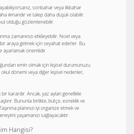
layabiliyorsanız, sonbahar veya ilkbahar
aha ılımandır ve talep daha düşük olabilir.
akul olduğu gözlemlenebilir.
aşınma zamanınızı etkileyebilir. Noel veya
 bir araya gelmek için seyahat ederler. Bu
re ayarlamak önemlidir.
duğundan emin olmak için kişisel durumunuzu
n okul dönemi veya diğer kişisel nedenler,
bir karardır. Ancak, yaz ayları genellikle
tırır. Bununla birlikte, bütçe, esneklik ve
 Taşınma planınızı iyi organize etmek ve
neyimi yaşamanızı sağlayacaktır.
sim Hangisi?