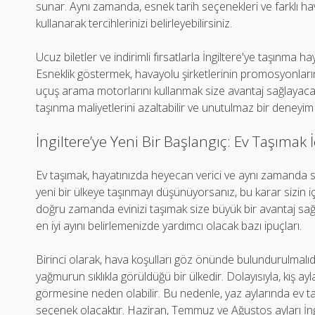
sunar. Aynı zamanda, esnek tarih seçenekleri ve farklı havaa
kullanarak tercihlerinizi belirleyebilirsiniz.
Ucuz biletler ve indirimli fırsatlarla İngiltere'ye taşınm
Esneklik göstermek, havayolu şirketlerinin promosyonlar
uçuş arama motorlarını kullanmak size avantaj sağlayacaktır
taşınma maliyetlerini azaltabilir ve unutulmaz bir deneyim 
İngiltere’ye Yeni Bir Başlangıç: Ev Taşımak İ
Ev taşımak, hayatınızda heyecan verici ve aynı zamanda stres
yeni bir ülkeye taşınmayı düşünüyorsanız, bu karar sizin i
doğru zamanda evinizi taşımak size büyük bir avantaj sağlay
en iyi ayını belirlemenizde yardımcı olacak bazı ipuçları.
Birinci olarak, hava koşulları göz önünde bulundurulmalıdır.
yağmurun sıklıkla görüldüğü bir ülkedir. Dolayısıyla, kış ay
görmesine neden olabilir. Bu nedenle, yaz aylarında ev t
seçenek olacaktır. Haziran, Temmuz ve Ağustos ayları İngi