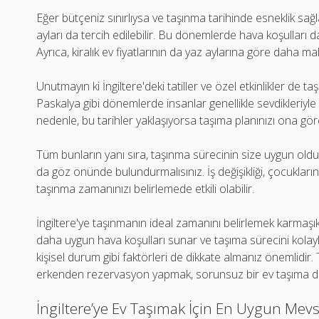
Eğer bütçeniz sınırlıysa ve taşınma tarihinde esneklik sağ
ayları da tercih edilebilir. Bu dönemlerde hava koşulları d
Ayrıca, kiralık ev fiyatlarının da yaz aylarına göre daha m
Unutmayın ki İngiltere'deki tatiller ve özel etkinlikler de t
Paskalya gibi dönemlerde insanlar genellikle sevdikleriyle
nedenle, bu tarihler yaklaşıyorsa taşıma planınızı ona gö
Tüm bunların yanı sıra, taşınma sürecinin size uygun ol
da göz önünde bulundurmalısınız. İş değişikliği, çocukları
taşınma zamanınızı belirlemede etkili olabilir.
İngiltere'ye taşınmanın ideal zamanını belirlemek karmaşık 
daha uygun hava koşulları sunar ve taşıma sürecini kolaylaş
kişisel durum gibi faktörleri de dikkate almanız önemlidir.
erkenden rezervasyon yapmak, sorunsuz bir ev taşıma de
İngiltere’ye Ev Taşımak İçin En Uygun Mev