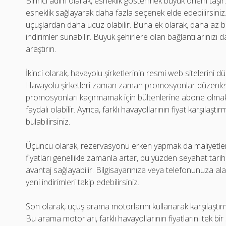
Birinci adım olarak, esneklik göstermek büyük önem taşır.
esneklik sağlayarak daha fazla seçenek elde edebilirsiniz.
uçuşlardan daha ucuz olabilir. Buna ek olarak, daha az bi
indirimler sunabilir. Büyük şehirlere olan bağlantılarınızı
araştırın.
İkinci olarak, havayolu şirketlerinin resmi web sitelerini 
Havayolu şirketleri zaman zaman promosyonlar düzenleyer
promosyonları kaçırmamak için bültenlerine abone olmak
faydalı olabilir. Ayrıca, farklı havayollarının fiyat karşıla
bulabilirsiniz.
Üçüncü olarak, rezervasyonu erken yapmak da maliyetleri 
fiyatları genellikle zamanla artar, bu yüzden seyahat ta
avantaj sağlayabilir. Bilgisayarınıza veya telefonunuza ala
yeni indirimleri takip edebilirsiniz.
Son olarak, uçuş arama motorlarını kullanarak karşılaştırm
Bu arama motorları, farklı havayollarının fiyatlarını tek b