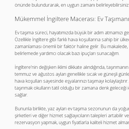
önünde bulundurarak, en uygun zamanı belirleyebilirsiniz
Mükemmel İngiltere Macerası: Ev Taşıman
Ev taşıma süreci, hayatımızda büyük bir adım atmamızı ger
Özellikle İngiltere gibi farklı hava koşullarına sahip bir ü
zamanlaması önemli bir faktör haline gelir. Bu makalede, 
belirlemede yardımcı olacak bazı ipuçları sunacağım.
İngiltere'nin değişken iklimi dikkate alındığında, taşınmanı
temmuz ve ağustos ayları genellikle sıcak ve güneşli gün
hava koşulları sayesinde eşyalarınızı taşımayı kolaylaştır
taşınmak okulların tatil olduğu bir zamana denk geleceği 
sağlar.
Bununla birlikte, yaz ayları ev taşıma sezonunun da yoğ
şirketleri ve diğer hizmet sağlayıcıların talepleri artabilir 
rezervasyon yapmak, uygun fiyatlarla kaliteli hizmet alman