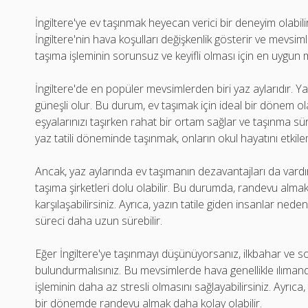
İngiltere'ye ev taşınmak heyecan verici bir deneyim olabi
İngiltere'nin hava koşulları değişkenlik gösterir ve mevsimle
taşıma işleminin sorunsuz ve keyifli olması için en uygun 
İngiltere'de en popüler mevsimlerden biri yaz aylarıdır. Y
güneşli olur. Bu durum, ev taşımak için ideal bir dönem ol
eşyalarınızı taşırken rahat bir ortam sağlar ve taşınma süre
yaz tatili döneminde taşınmak, onların okul hayatını etkile
Ancak, yaz aylarında ev taşımanın dezavantajları da var
taşıma şirketleri dolu olabilir. Bu durumda, randevu almak
karşılaşabilirsiniz. Ayrıca, yazın tatile giden insanlar nede
süreci daha uzun sürebilir.
Eğer İngiltere'ye taşınmayı düşünüyorsanız, ilkbahar ve
bulundurmalısınız. Bu mevsimlerde hava genellikle ılımandı
işleminin daha az stresli olmasını sağlayabilirsiniz. Ayrıc
bir dönemde randevu almak daha kolay olabilir.