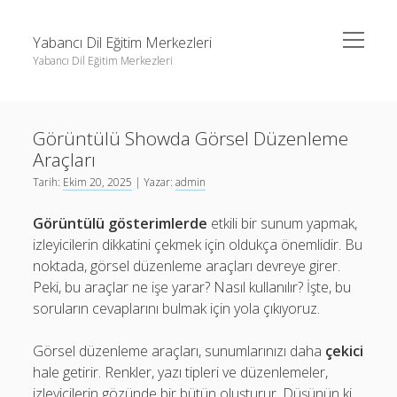
menüyü
Yabancı Dil Eğitim Merkezleri
aç
Yabancı Dil Eğitim Merkezleri
Yan
Ara
Menü
Instagram Gizli Profil Görme
Ara
Görüntülü Showda Görsel Düzenleme
Liste
Araçları
Sayfa Listesi
Instagram Gizli Profil Görme
Tarih:
Ekim 20, 2025
| Yazar:
admin
Shorts Abone Arttırma Ücretsiz
Liste
Görüntülü gösterimlerde
etkili bir sunum yapmak,
Threads Beğeni Çoğaltma Bedava
Sayfa Listesi
izleyicilerin dikkatini çekmek için oldukça önemlidir. Bu
noktada, görsel düzenleme araçları devreye girer.
Shorts Abone Arttırma Ücretsiz
Peki, bu araçlar ne işe yarar? Nasıl kullanılır? İşte, bu
Threads Beğeni Çoğaltma Bedava
soruların cevaplarını bulmak için yola çıkıyoruz.
Görsel düzenleme araçları, sunumlarınızı daha
çekici
hale getirir. Renkler, yazı tipleri ve düzenlemeler,
izleyicilerin gözünde bir bütün oluşturur. Düşünün ki,