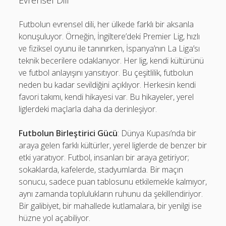
Evrensel Dili
Futbolun evrensel dili, her ülkede farklı bir aksanla
konuşuluyor. Örneğin, İngiltere’deki Premier Lig, hızlı
ve fiziksel oyunu ile tanınırken, İspanya’nın La Liga’sı
teknik becerilere odaklanıyor. Her lig, kendi kültürünü
ve futbol anlayışını yansıtıyor. Bu çeşitlilik, futbolun
neden bu kadar sevildiğini açıklıyor. Herkesin kendi
favori takımı, kendi hikayesi var. Bu hikayeler, yerel
liglerdeki maçlarla daha da derinleşiyor.
Futbolun Birleştirici Gücü
: Dünya Kupası’nda bir
araya gelen farklı kültürler, yerel liglerde de benzer bir
etki yaratıyor. Futbol, insanları bir araya getiriyor;
sokaklarda, kafelerde, stadyumlarda. Bir maçın
sonucu, sadece puan tablosunu etkilemekle kalmıyor,
aynı zamanda toplulukların ruhunu da şekillendiriyor.
Bir galibiyet, bir mahallede kutlamalara, bir yenilgi ise
hüzne yol açabiliyor.