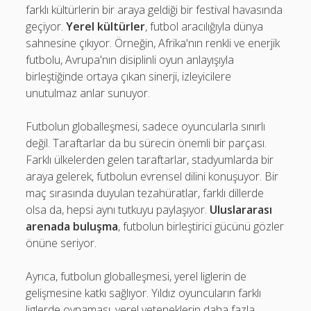
farklı kültürlerin bir araya geldiği bir festival havasında
geçiyor.
Yerel kültürler
, futbol aracılığıyla dünya
sahnesine çıkıyor. Örneğin, Afrika'nın renkli ve enerjik
futbolu, Avrupa'nın disiplinli oyun anlayışıyla
birleştiğinde ortaya çıkan sinerji, izleyicilere
unutulmaz anlar sunuyor.
Futbolun globalleşmesi, sadece oyuncularla sınırlı
değil. Taraftarlar da bu sürecin önemli bir parçası.
Farklı ülkelerden gelen taraftarlar, stadyumlarda bir
araya gelerek, futbolun evrensel dilini konuşuyor. Bir
maç sırasında duyulan tezahüratlar, farklı dillerde
olsa da, hepsi aynı tutkuyu paylaşıyor.
Uluslararası
arenada buluşma
, futbolun birleştirici gücünü gözler
önüne seriyor.
Ayrıca, futbolun globalleşmesi, yerel liglerin de
gelişmesine katkı sağlıyor. Yıldız oyuncuların farklı
liglerde oynaması, yerel yeteneklerin daha fazla