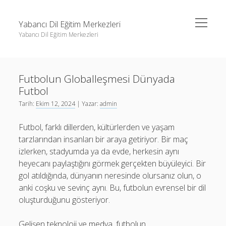
menüyü
Yabancı Dil Eğitim Merkezleri
aç
Yabancı Dil Eğitim Merkezleri
Yan
Ara
Menü
Instagram Gizli Profil Görme
Ara
Futbolun Globalleşmesi Dünyada
Liste
Futbol
Sayfa Listesi
Instagram Gizli Profil Görme
Tarih:
Ekim 12, 2024
| Yazar:
admin
Shorts Abone Arttırma Ücretsiz
Liste
Futbol, farklı dillerden, kültürlerden ve yaşam
Threads Beğeni Çoğaltma Bedava
Sayfa Listesi
tarzlarından insanları bir araya getiriyor. Bir maç
izlerken, stadyumda ya da evde, herkesin aynı
Shorts Abone Arttırma Ücretsiz
heyecanı paylaştığını görmek gerçekten büyüleyici. Bir
Threads Beğeni Çoğaltma Bedava
gol atıldığında, dünyanın neresinde olursanız olun, o
anki coşku ve sevinç aynı. Bu, futbolun evrensel bir dil
oluşturduğunu gösteriyor.
Gelişen teknoloji ve medya, futbolun