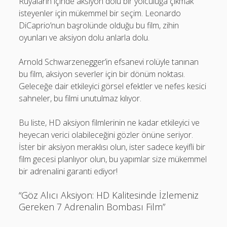
Rüyaların içinde aksiyon dolu bir yolculuğa çıkmak
isteyenler için mükemmel bir seçim. Leonardo
DiCaprio’nun başrolünde olduğu bu film, zihin
oyunları ve aksiyon dolu anlarla dolu.
Arnold Schwarzenegger’in efsanevi rolüyle tanınan
bu film, aksiyon severler için bir dönüm noktası.
Geleceğe dair etkileyici görsel efektler ve nefes kesici
sahneler, bu filmi unutulmaz kılıyor.
Bu liste, HD aksiyon filmlerinin ne kadar etkileyici ve
heyecan verici olabileceğini gözler önüne seriyor.
İster bir aksiyon meraklısı olun, ister sadece keyifli bir
film gecesi planlıyor olun, bu yapımlar size mükemmel
bir adrenalini garanti ediyor!
“Göz Alıcı Aksiyon: HD Kalitesinde İzlemeniz
Gereken 7 Adrenalin Bombası Film”