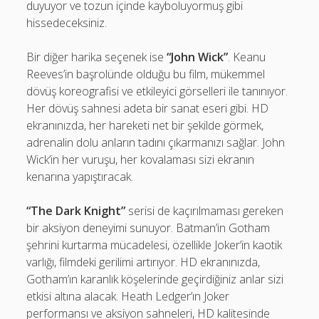
duyuyor ve tozun içinde kayboluyormuş gibi
hissedeceksiniz.
Bir diğer harika seçenek ise
“John Wick”
. Keanu
Reeves’in başrolünde olduğu bu film, mükemmel
dövüş koreografisi ve etkileyici görselleri ile tanınıyor.
Her dövüş sahnesi adeta bir sanat eseri gibi. HD
ekranınızda, her hareketi net bir şekilde görmek,
adrenalin dolu anların tadını çıkarmanızı sağlar. John
Wick’in her vuruşu, her kovalaması sizi ekranın
kenarına yapıştıracak.
“The Dark Knight”
serisi de kaçırılmaması gereken
bir aksiyon deneyimi sunuyor. Batman’in Gotham
şehrini kurtarma mücadelesi, özellikle Joker’in kaotik
varlığı, filmdeki gerilimi artırıyor. HD ekranınızda,
Gotham’ın karanlık köşelerinde geçirdiğiniz anlar sizi
etkisi altına alacak. Heath Ledger’ın Joker
performansı ve aksiyon sahneleri, HD kalitesinde