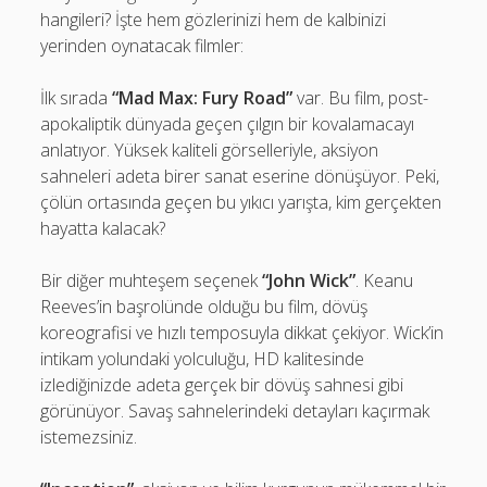
hangileri? İşte hem gözlerinizi hem de kalbinizi
yerinden oynatacak filmler:
İlk sırada
“Mad Max: Fury Road”
var. Bu film, post-
apokaliptik dünyada geçen çılgın bir kovalamacayı
anlatıyor. Yüksek kaliteli görselleriyle, aksiyon
sahneleri adeta birer sanat eserine dönüşüyor. Peki,
çölün ortasında geçen bu yıkıcı yarışta, kim gerçekten
hayatta kalacak?
Bir diğer muhteşem seçenek
“John Wick”
. Keanu
Reeves’in başrolünde olduğu bu film, dövüş
koreografisi ve hızlı temposuyla dikkat çekiyor. Wick’in
intikam yolundaki yolculuğu, HD kalitesinde
izlediğinizde adeta gerçek bir dövüş sahnesi gibi
görünüyor. Savaş sahnelerindeki detayları kaçırmak
istemezsiniz.