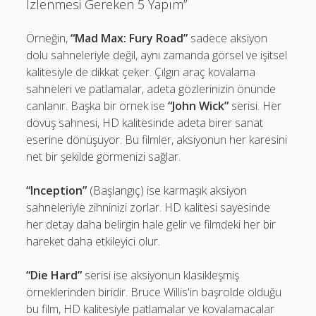
İzlenmesi Gereken 5 Yapım”
Örneğin,
“Mad Max: Fury Road”
sadece aksiyon
dolu sahneleriyle değil, aynı zamanda görsel ve işitsel
kalitesiyle de dikkat çeker. Çılgın araç kovalama
sahneleri ve patlamalar, adeta gözlerinizin önünde
canlanır. Başka bir örnek ise
“John Wick”
serisi. Her
dövüş sahnesi, HD kalitesinde adeta birer sanat
eserine dönüşüyor. Bu filmler, aksiyonun her karesini
net bir şekilde görmenizi sağlar.
“Inception”
(Başlangıç) ise karmaşık aksiyon
sahneleriyle zihninizi zorlar. HD kalitesi sayesinde
her detay daha belirgin hale gelir ve filmdeki her bir
hareket daha etkileyici olur.
“Die Hard”
serisi ise aksiyonun klasikleşmiş
örneklerinden biridir. Bruce Willis'in başrolde olduğu
bu film, HD kalitesiyle patlamalar ve kovalamacalar