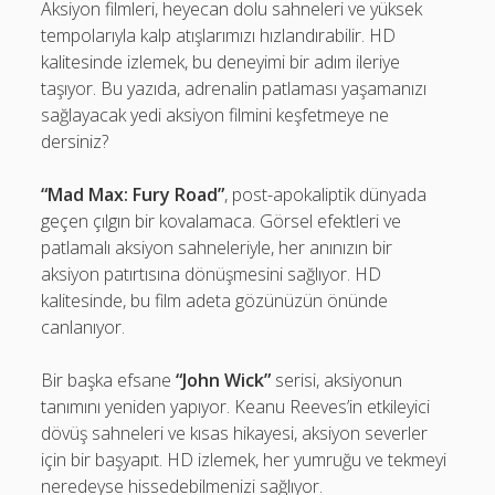
Aksiyon filmleri, heyecan dolu sahneleri ve yüksek
tempolarıyla kalp atışlarımızı hızlandırabilir. HD
kalitesinde izlemek, bu deneyimi bir adım ileriye
taşıyor. Bu yazıda, adrenalin patlaması yaşamanızı
sağlayacak yedi aksiyon filmini keşfetmeye ne
dersiniz?
“Mad Max: Fury Road”
, post-apokaliptik dünyada
geçen çılgın bir kovalamaca. Görsel efektleri ve
patlamalı aksiyon sahneleriyle, her anınızın bir
aksiyon patırtısına dönüşmesini sağlıyor. HD
kalitesinde, bu film adeta gözünüzün önünde
canlanıyor.
Bir başka efsane
“John Wick”
serisi, aksiyonun
tanımını yeniden yapıyor. Keanu Reeves’in etkileyici
dövüş sahneleri ve kısas hikayesi, aksiyon severler
için bir başyapıt. HD izlemek, her yumruğu ve tekmeyi
neredeyse hissedebilmenizi sağlıyor.