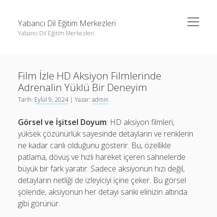
menüyü
Yabancı Dil Eğitim Merkezleri
aç
Yabancı Dil Eğitim Merkezleri
Yan
Ara
Menü
Instagram Gizli Profil Görme
Ara
Film İzle HD Aksiyon Filmlerinde
Liste
Adrenalin Yüklü Bir Deneyim
Sayfa Listesi
Instagram Gizli Profil Görme
Tarih:
Eylül 9, 2024
| Yazar:
admin
Shorts Abone Arttırma Ücretsiz
Liste
Görsel ve İşitsel Doyum
: HD aksiyon filmleri,
Threads Beğeni Çoğaltma Bedava
Sayfa Listesi
yüksek çözünürlük sayesinde detayların ve renklerin
ne kadar canlı olduğunu gösterir. Bu, özellikle
Shorts Abone Arttırma Ücretsiz
patlama, dövüş ve hızlı hareket içeren sahnelerde
Threads Beğeni Çoğaltma Bedava
büyük bir fark yaratır. Sadece aksiyonun hızı değil,
detayların netliği de izleyiciyi içine çeker. Bu görsel
şölende, aksiyonun her detayı sanki elinizin altında
gibi görünür.