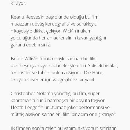
kilitliyor.
Keanu Reeves’in başrolünde olduğu bu film,
muazzam dövüş koreografisi ve sürükleyici
hikayesiyle dikkat çekiyor. Wick’in intikam
yolculuğunda her an adrenalinin tavan yaptığını
garanti edebilirsiniz.
Bruce Willis’in ikonik rolüyle tanınan bu film,
klasikleşmiş aksiyon sahneleriyle dolu. Yüksek binalar,
teröristler ve tabii ki bolca aksiyon… Die Hard,
aksiyon severler için vazgeçilmez bir yapıt.
Christopher Nolan’ın yönettiği bu film, süper
kahraman türünü bambaşka bir boyuta taşıyor.
Heath Ledger’ın unutulmaz Joker performansı ve
müthiş aksiyon sahneleri, filmi bir adım öne çıkarıyor.
İlk filmden sonra gelen bu yapım, aksiyonun sınırlarını