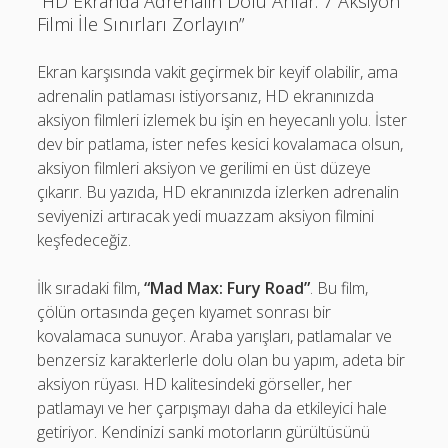
“HD Ekranda Adrenalin Dolu Anlar: 7 Aksiyon
Filmi İle Sınırları Zorlayın”
Ekran karşısında vakit geçirmek bir keyif olabilir, ama
adrenalin patlaması istiyorsanız, HD ekranınızda
aksiyon filmleri izlemek bu işin en heyecanlı yolu. İster
dev bir patlama, ister nefes kesici kovalamaca olsun,
aksiyon filmleri aksiyon ve gerilimi en üst düzeye
çıkarır. Bu yazıda, HD ekranınızda izlerken adrenalin
seviyenizi artıracak yedi muazzam aksiyon filmini
keşfedeceğiz.
İlk sıradaki film,
“Mad Max: Fury Road”
. Bu film,
çölün ortasında geçen kıyamet sonrası bir
kovalamaca sunuyor. Araba yarışları, patlamalar ve
benzersiz karakterlerle dolu olan bu yapım, adeta bir
aksiyon rüyası. HD kalitesindeki görseller, her
patlamayı ve her çarpışmayı daha da etkileyici hale
getiriyor. Kendinizi sanki motorların gürültüsünü