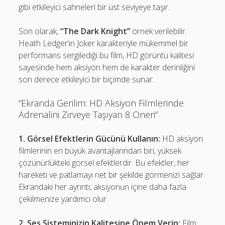
gibi etkileyici sahneleri bir üst seviyeye taşır.
Son olarak,
“The Dark Knight”
örnek verilebilir.
Heath Ledger’ın Joker karakteriyle mükemmel bir
performans sergilediği bu film, HD görüntü kalitesi
sayesinde hem aksiyon hem de karakter derinliğini
son derece etkileyici bir biçimde sunar.
“Ekranda Gerilim: HD Aksiyon Filmlerinde
Adrenalini Zirveye Taşıyan 8 Öneri”
1. Görsel Efektlerin Gücünü Kullanın:
HD aksiyon
filmlerinin en büyük avantajlarından biri, yüksek
çözünürlükteki görsel efektlerdir. Bu efektler, her
hareketi ve patlamayı net bir şekilde görmenizi sağlar.
Ekrandaki her ayrıntı, aksiyonun içine daha fazla
çekilmenize yardımcı olur.
2. Ses Sisteminizin Kalitesine Önem Verin:
Film