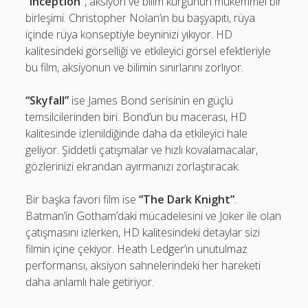
“Inception”
, aksiyon ve bilim kurgunun mükemmel bir
birleşimi. Christopher Nolan’ın bu başyapıtı, rüya
içinde rüya konseptiyle beyninizi yıkıyor. HD
kalitesindeki görselliği ve etkileyici görsel efektleriyle
bu film, aksiyonun ve bilimin sınırlarını zorlıyor.
“Skyfall”
ise James Bond serisinin en güçlü
temsilcilerinden biri. Bond’un bu macerası, HD
kalitesinde izlenildiğinde daha da etkileyici hale
geliyor. Şiddetli çatışmalar ve hızlı kovalamacalar,
gözlerinizi ekrandan ayırmanızı zorlaştıracak.
Bir başka favori film ise
“The Dark Knight”
.
Batman’in Gotham’daki mücadelesini ve Joker ile olan
çatışmasını izlerken, HD kalitesindeki detaylar sizi
filmin içine çekiyor. Heath Ledger’ın unutulmaz
performansı, aksiyon sahnelerindeki her hareketi
daha anlamlı hale getiriyor.