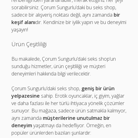
rehberliğinden yararlanabilir, merak ettiğiniz her şeyi
sorabilirsiniz. Çorum Sungurlu’daki bu seks shop,
sadece bir alışveriş noktası değil, aynı zamanda
bir
keşif alanı
dır. Kendinize bir iyilik yapın ve bu deneyimi
yaşayın!
Ürün Çeşitliliği
Bu makalede, Çorum Sungurlu’daki seks shop’un
sunduğu hizmetler, ürün çeşitliliği ve müşteri
deneyimleri hakkında bilgi verilecektir.
Çorum Sungurlu’daki seks shop,
geniş bir ürün
yelpazesine
sahip. Erotik oyuncaklar, iç giyim, yağlar
ve daha fazlası ile her türlü ihtiyaca yönelik çözümler
sunuyor. Bu mağaza, sadece ürün satmakla kalmıyor,
aynı zamanda
müşterilerine unutulmaz bir
deneyim
yaşatmayı da hedefliyor. Örneğin, en
popüler ürünlerden bazıları şunlardır: