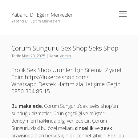
menüyü
Yabancı Dil Eğitim Merkezleri
aç
Yabancı Dil Eğitim Merkezleri
Yan
Ara
Menü
Instagram Gizli Profil Görme
Ara
Çorum Sungurlu Sex Shop Seks Shop
Liste
Tarih:
Mart 20, 2025
| Yazar:
admin
Sayfa Listesi
Instagram Gizli Profil Görme
Erotik Sex Shop Ürünleri İçin Sitemizi Ziyaret
Shorts Abone Arttırma Ücretsiz
Liste
Edin:
https://luxerosshop.com/
Threads Beğeni Çoğaltma Bedava
Sayfa Listesi
Whatsapp Destek Hattımızla İletişime Geçin:
0850 304 85 15
Shorts Abone Arttırma Ücretsiz
Threads Beğeni Çoğaltma Bedava
Bu makalede
, Çorum Sungurlu’daki seks shop’un
sunduğu hizmetler, ürün çeşitliliği ve müşteri
deneyimleri hakkında bilgi verilecektir. Çorum
Sungurlu’daki bu özel mekan,
cinsellik
ve
zevk
arayışında olan herkes için bir cennet gibidir. Peki, bu