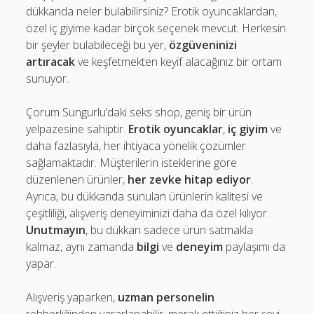
dükkanda neler bulabilirsiniz? Erotik oyuncaklardan,
özel iç giyime kadar birçok seçenek mevcut. Herkesin
bir şeyler bulabileceği bu yer,
özgüveninizi
artıracak
ve keşfetmekten keyif alacağınız bir ortam
sunuyor.
Çorum Sungurlu’daki seks shop, geniş bir ürün
yelpazesine sahiptir.
Erotik oyuncaklar
,
iç giyim
ve
daha fazlasıyla, her ihtiyaca yönelik çözümler
sağlamaktadır. Müşterilerin isteklerine göre
düzenlenen ürünler,
her zevke hitap ediyor
.
Ayrıca, bu dükkanda sunulan ürünlerin kalitesi ve
çeşitliliği, alışveriş deneyiminizi daha da özel kılıyor.
Unutmayın
, bu dükkan sadece ürün satmakla
kalmaz, aynı zamanda
bilgi
ve
deneyim
paylaşımı da
yapar.
Alışveriş yaparken,
uzman personelin